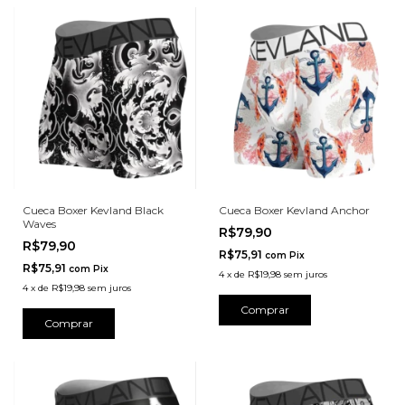
Cueca Boxer Kevland Black
Cueca Boxer Kevland Anchor
Waves
R$79,90
R$79,90
R$75,91
com
Pix
R$75,91
com
Pix
4
x
de
R$19,98
sem juros
4
x
de
R$19,98
sem juros
Comprar
Comprar