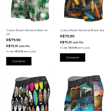
Cueca Boxer Kevland Beer on
Cueca Boxer Kevland Black Sea
Ice
R$79,90
R$79,90
R$75,91
com
Pix
R$75,91
com
Pix
4
x
de
R$19,98
sem juros
4
x
de
R$19,98
sem juros
Comprar
Comprar