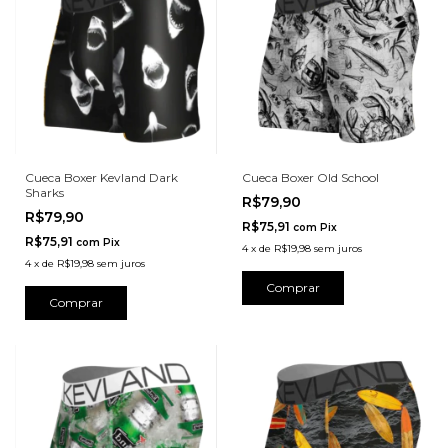
Cueca Boxer Kevland Dark
Cueca Boxer Old School
Sharks
R$79,90
R$79,90
R$75,91
com
Pix
R$75,91
com
Pix
4
x
de
R$19,98
sem juros
4
x
de
R$19,98
sem juros
Comprar
Comprar