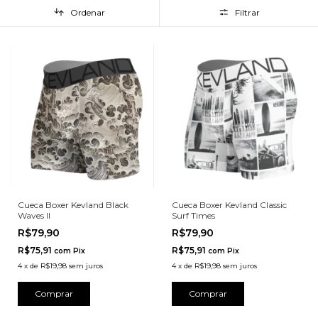
Ordenar
Filtrar
Cueca Boxer Kevland Black
Cueca Boxer Kevland Classic
Waves II
Surf Times
R$79,90
R$79,90
R$75,91
R$75,91
com
Pix
com
Pix
4
x
de
R$19,98
sem juros
4
x
de
R$19,98
sem juros
Comprar
Comprar