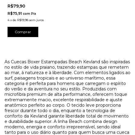
R$79,90
R$75,91
com
Pix
4
x
de
R$19,98
sem juros
Comprar
As Cuecas Boxer Estampadas Beach Kevland são inspiradas
no estilo de vida praiano, trazendo estampas que remetem
ao mar, à natureza e à liberdade. Com elementos ligados ao
surf, paisagens tropicais e ao universo marítimo, essa
categoria é perfeita para homens que carregam o espírito
do verão e da aventura no seu estilo. Produzidas com
microfibra premium de alta performance, oferecem toque
extremamente macio, excelente respirabilidade e ajuste
anatômico perfeito ao corpo. O tecido leve proporciona
frescor durante todo o dia, enquanto a tecnologia de
conforto da Kevland garante liberdade total de movimento
e durabilidade superior. A linha Beach combina design
moderno, energia e conforto irrepreensível, sendo ideal
tanto para o uso diário quanto para quem busca uma cueca