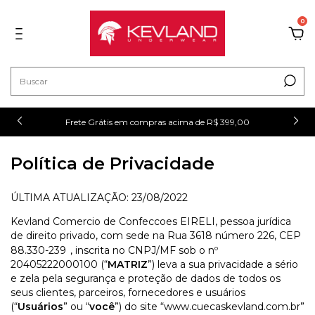
0
!
Frete Grátis em compras acima de R$ 399,00
Política de Privacidade
ÚLTIMA ATUALIZAÇÃO: 23/08/2022
Kevland Comercio de Confeccoes EIRELI, pessoa jurídica
de direito privado, com sede na Rua 3618 número 226, CEP
88.330-239
, inscrita no CNPJ/MF sob o nº
20405222000100 (“
MATRIZ
”) leva a sua privacidade a sério
e zela pela segurança e proteção de dados de todos os
seus clientes, parceiros, fornecedores e usuários
(“
Usuários
” ou “
você
”) do site “www.cuecaskevland.com.br”