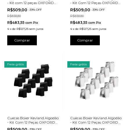
- Kit com 12 peças OXFORD
- Kit Com 12 Peças OXFORD
MESCLA
SORTIDO
R$509,00
R$509,00
-
39
%
OFF
-
39
%
OFF
R$838,80
R$838,80
R$483,55
R$483,55
com
Pix
com
Pix
4
x
de
R$127,25
sem juros
4
x
de
R$127,25
sem juros
Comprar
Comprar
Frete grátis
Frete grátis
Cuecas Boxer Kevland Algodão
Cuecas Boxer Kevland Algodão
- Kit Com 12 Peças OXFORD
- Kit Com 12 Peças OXFORD
PRETO
BRANCO
R$509,00
R$509,00
-
39
%
OFF
-
39
%
OFF