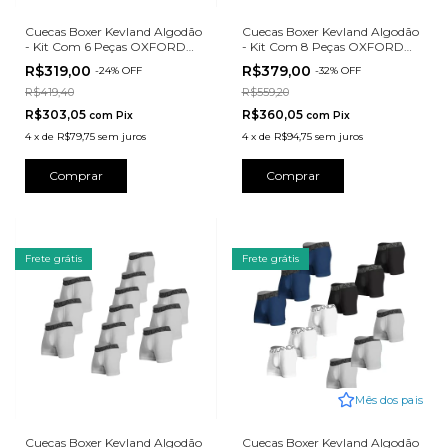
Cuecas Boxer Kevland Algodão
Cuecas Boxer Kevland Algodão
- Kit Com 6 Peças OXFORD
- Kit Com 8 Peças OXFORD
AZUL
SORTIDO
R$319,00
R$379,00
-
24
%
OFF
-
32
%
OFF
R$419,40
R$559,20
R$303,05
R$360,05
com
Pix
com
Pix
4
x
de
R$79,75
sem juros
4
x
de
R$94,75
sem juros
Comprar
Comprar
Frete grátis
Frete grátis
Mês dos pais
Cuecas Boxer Kevland Algodão
Cuecas Boxer Kevland Algodão