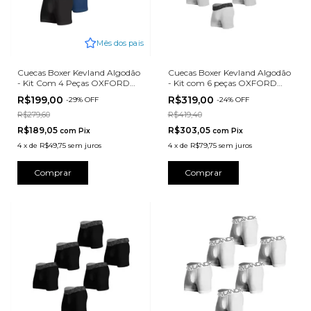
Mês dos pais
Cuecas Boxer Kevland Algodão
Cuecas Boxer Kevland Algodão
- Kit Com 4 Peças OXFORD
- Kit com 6 peças OXFORD
SORTIDO
MESCLA
R$199,00
R$319,00
-
29
%
OFF
-
24
%
OFF
R$279,60
R$419,40
R$189,05
R$303,05
com
Pix
com
Pix
4
x
de
R$49,75
sem juros
4
x
de
R$79,75
sem juros
Comprar
Comprar