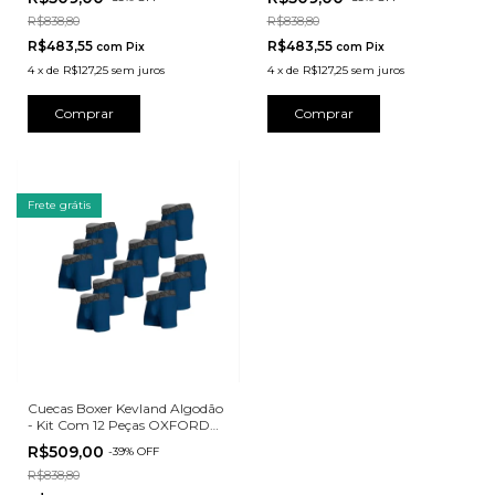
R$838,80
R$838,80
R$483,55
R$483,55
com
Pix
com
Pix
4
x
de
R$127,25
sem juros
4
x
de
R$127,25
sem juros
Comprar
Comprar
Frete grátis
Cuecas Boxer Kevland Algodão
- Kit Com 12 Peças OXFORD
AZUL
R$509,00
-
39
%
OFF
R$838,80