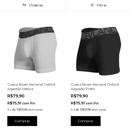
Ordenar
Filtrar
Cueca Boxer Kevland Oxford
Cueca Boxer Kevland Oxford
Algodão Mescla
Algodão Preto
R$79,90
R$79,90
R$75,91
R$75,91
com
Pix
com
Pix
4
x
de
R$19,98
sem juros
4
x
de
R$19,98
sem juros
Comprar
Comprar