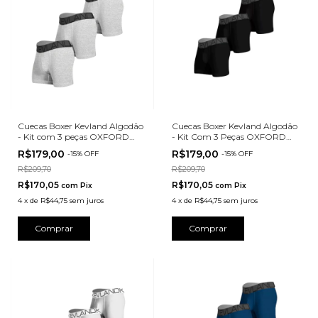
Cuecas Boxer Kevland Algodão
Cuecas Boxer Kevland Algodão
- Kit com 3 peças OXFORD
- Kit Com 3 Peças OXFORD
MESCLA
PRETO
R$179,00
R$179,00
-
15
%
OFF
-
15
%
OFF
R$209,70
R$209,70
R$170,05
R$170,05
com
Pix
com
Pix
4
x
de
R$44,75
sem juros
4
x
de
R$44,75
sem juros
Comprar
Comprar