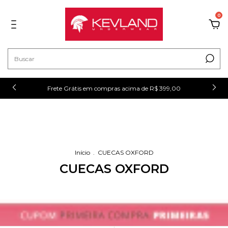
0
!
Frete Grátis em compras acima de R$ 399,00
Início
.
CUECAS OXFORD
CUECAS OXFORD