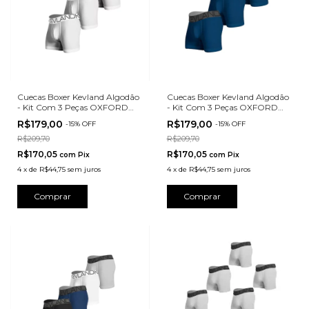
Cuecas Boxer Kevland Algodão
Cuecas Boxer Kevland Algodão
- Kit Com 3 Peças OXFORD
- Kit Com 3 Peças OXFORD
BRANCO
AZUL
R$179,00
R$179,00
-
15
%
OFF
-
15
%
OFF
R$209,70
R$209,70
R$170,05
R$170,05
com
Pix
com
Pix
4
x
de
R$44,75
sem juros
4
x
de
R$44,75
sem juros
Comprar
Comprar