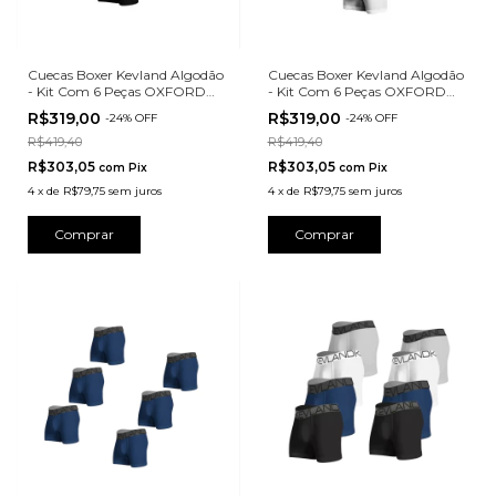
Cuecas Boxer Kevland Algodão
Cuecas Boxer Kevland Algodão
- Kit Com 6 Peças OXFORD
- Kit Com 6 Peças OXFORD
PRETO
BRANCO
R$319,00
R$319,00
-
24
%
OFF
-
24
%
OFF
R$419,40
R$419,40
R$303,05
R$303,05
com
Pix
com
Pix
4
x
de
R$79,75
sem juros
4
x
de
R$79,75
sem juros
Comprar
Comprar