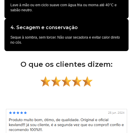
Lave à mão ou em ciclo suave com água fria ou morna até 40°C e
sabão neutro.
4. Secagem e conservação
Seque à sombra, sem torcer. Não usar secadora e evitar calor direto
no cós.
O que os clientes dizem: