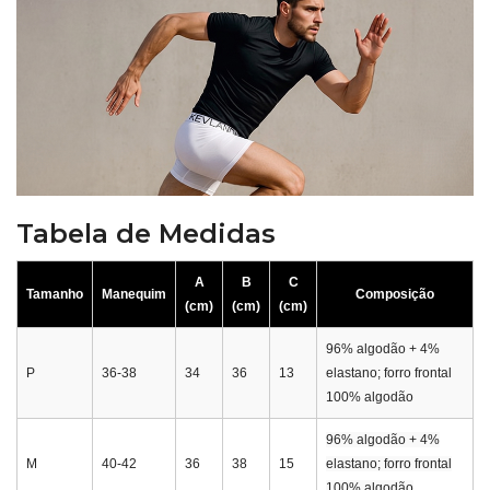
Tabela de Medidas
A
B
C
Tamanho
Manequim
Composição
(cm)
(cm)
(cm)
96% algodão + 4%
P
36-38
34
36
13
elastano; forro frontal
100% algodão
96% algodão + 4%
M
40-42
36
38
15
elastano; forro frontal
100% algodão