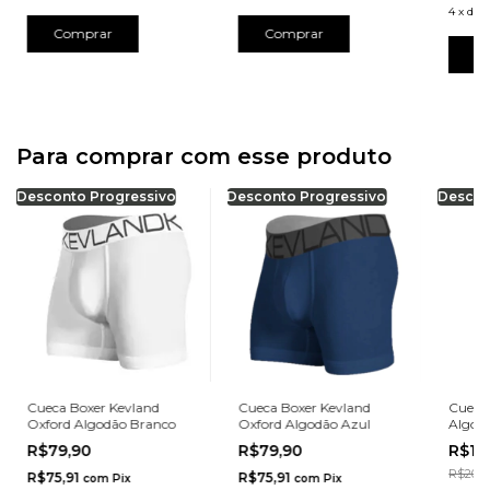
4
x
de
R
Comprar
Comprar
C
Para comprar com esse produto
Desconto Progressivo
Desconto Progressivo
Descon
Cueca Boxer Kevland
Cueca Boxer Kevland
Cuecas
Oxford Algodão Branco
Oxford Algodão Azul
Algodã
OXFO
R$79,90
R$79,90
R$17
R$209,
R$75,91
R$75,91
com
Pix
com
Pix