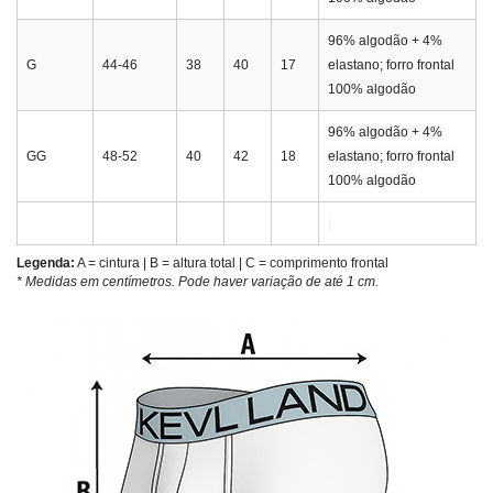
96% algodão + 4%
G
44-46
38
40
17
elastano; forro frontal
100% algodão
96% algodão + 4%
GG
48-52
40
42
18
elastano; forro frontal
100% algodão
Legenda:
A = cintura | B = altura total | C = comprimento frontal
* Medidas em centímetros. Pode haver variação de até 1 cm.