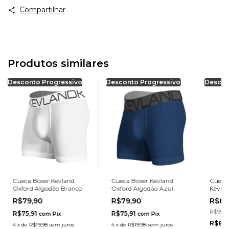
Compartilhar
Produtos similares
Desconto Progressivo
Desconto Progressivo
Descon
Cueca Boxer Kevland
Cueca Boxer Kevland
Cueca
Oxford Algodão Branco
Oxford Algodão Azul
Kevlan
Microf
R$79,90
R$79,90
R$89
R$99,9
R$75,91
R$75,91
com
Pix
com
Pix
R$85,
4
x
de
R$19,98
sem juros
4
x
de
R$19,98
sem juros