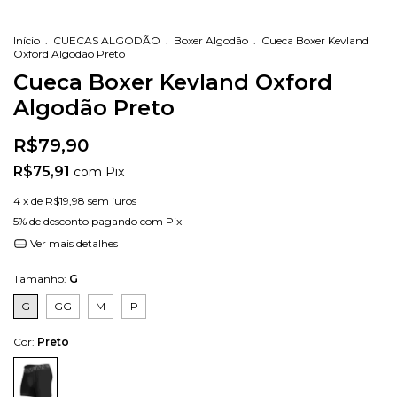
Início
.
CUECAS ALGODÃO
.
Boxer Algodão
.
Cueca Boxer Kevland
Oxford Algodão Preto
Cueca Boxer Kevland Oxford
Algodão Preto
R$79,90
R$75,91
com
Pix
4
x de
R$19,98
sem juros
5% de desconto
pagando com Pix
Ver mais detalhes
Tamanho:
G
G
GG
M
P
Cor:
Preto