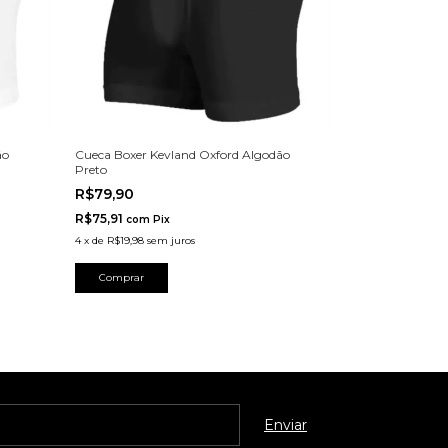
ão
Cueca Boxer Kevland Oxford Algodão
Preto
R$79,90
R$75,91
com
Pix
4
x
de
R$19,98
sem juros
Comprar