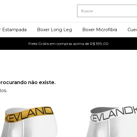
r Estampada
Boxer Long Leg
Boxer Microfibra
Cue
Frete Grátis em compras acima de R$ 399,00
rocurando não existe.
tos.