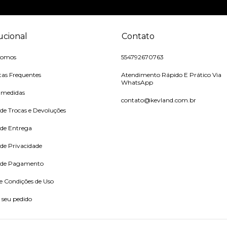
tucional
Contato
somos
554792670763
as Frequentes
Atendimento Rápido E Prático Via
WhatsApp
 medidas
contato@kevland.com.br
 de Trocas e Devoluções
 de Entrega
 de Privacidade
a de Pagamento
e Condições de Uso
 seu pedido