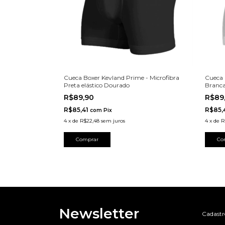
Cueca Boxer Kevland Prime - Microfibra
Cueca 
Preta elástico Dourado
Branca
R$89,90
R$89
R$85,41
R$85,
com
Pix
4
x
de
R$22,48
sem juros
4
x
de
R
Comprar
Co
Newsletter
Cadastre