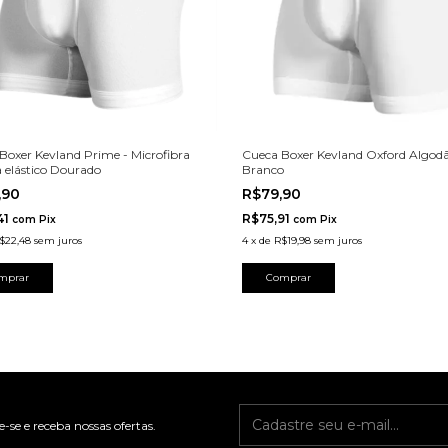
Boxer Kevland Prime - Microfibra
Cueca Boxer Kevland Oxford Algod
 elástico Dourado
Branco
,90
R$79,90
41
R$75,91
com
Pix
com
Pix
$22,48
sem juros
4
x
de
R$19,98
sem juros
mprar
Comprar
-se e receba nossas ofertas.