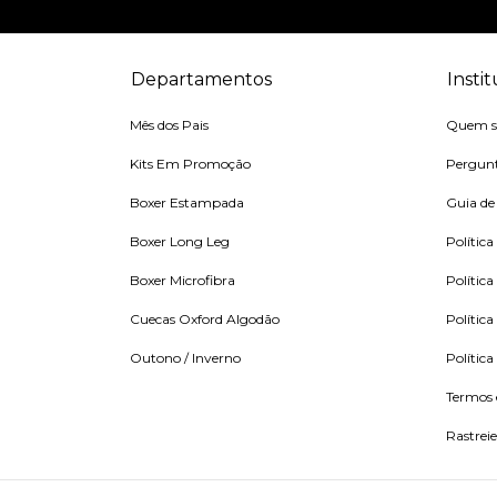
Departamentos
Insti
Mês dos Pais
Quem 
Kits Em Promoção
Pergunt
Boxer Estampada
Guia de
Boxer Long Leg
Política
Boxer Microfibra
Política
Cuecas Oxford Algodão
Política
Outono / Inverno
Polític
Termos 
Rastreie